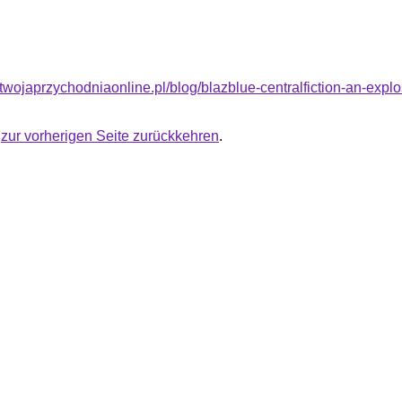
.twojaprzychodniaonline.pl/blog/blazblue-centralfiction-an-expl
u
zur vorherigen Seite zurückkehren
.