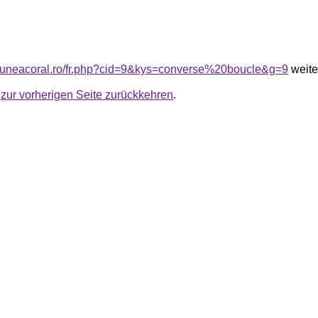
siuneacoral.ro/fr.php?cid=9&kys=converse%20boucle&g=9
weite
u
zur vorherigen Seite zurückkehren
.