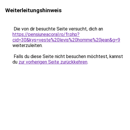
Weiterleitungshinweis
Die von dir besuchte Seite versucht, dich an
https://pensiuneacoral.ro/fr.php?
cid=30&kys=veste%20levis%20homme%20jean&g=9
weiterzuleiten.
Falls du diese Seite nicht besuchen möchtest, kannst
du
zur vorherigen Seite zurückkehren
.