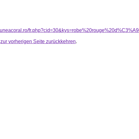
nsiuneacoral.ro/fr.php?cid=30&kys=robe%20rouge%20d%C3%
u
zur vorherigen Seite zurückkehren
.