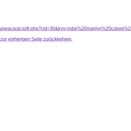
nsiuneacoral.ro/fr.php?cid=30&kys=robe%20marilyn%20colore
u
zur vorherigen Seite zurückkehren
.