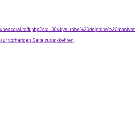
nsiuneacoral.ro/fr.php?cid=30&kys=robe%20delphine%20maniv
u
zur vorherigen Seite zurückkehren
.