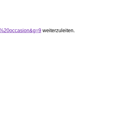
et%20occasion&g=9
weiterzuleiten.