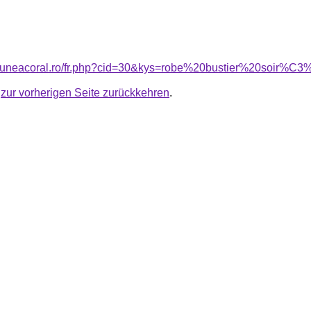
nsiuneacoral.ro/fr.php?cid=30&kys=robe%20bustier%20soir%C
u
zur vorherigen Seite zurückkehren
.