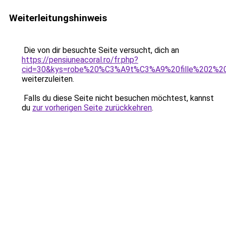
Weiterleitungshinweis
Die von dir besuchte Seite versucht, dich an
https://pensiuneacoral.ro/fr.php?
cid=30&kys=robe%20%C3%A9t%C3%A9%20fille%202%2
weiterzuleiten.
Falls du diese Seite nicht besuchen möchtest, kannst
du
zur vorherigen Seite zurückkehren
.