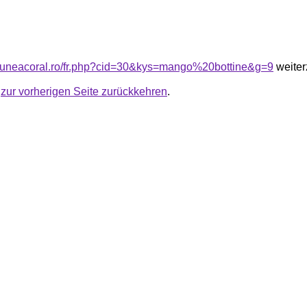
siuneacoral.ro/fr.php?cid=30&kys=mango%20bottine&g=9
weiter
u
zur vorherigen Seite zurückkehren
.