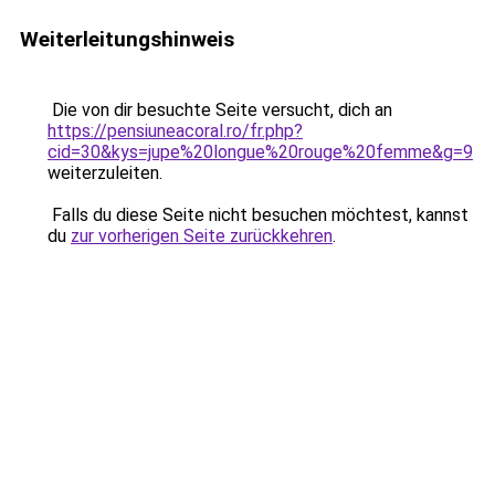
Weiterleitungshinweis
Die von dir besuchte Seite versucht, dich an
https://pensiuneacoral.ro/fr.php?
cid=30&kys=jupe%20longue%20rouge%20femme&g=9
weiterzuleiten.
Falls du diese Seite nicht besuchen möchtest, kannst
du
zur vorherigen Seite zurückkehren
.