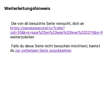
Weiterleitungshinweis
Die von dir besuchte Seite versucht, dich an
https://pensiuneacoral.ro/fr.php?
cid=30&kys=jupe%20en%20jean%20hiver%202019&g=9
weiterzuleiten.
Falls du diese Seite nicht besuchen möchtest, kannst
du
zur vorherigen Seite zurückkehren
.