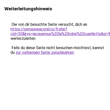
Weiterleitungshinweis
Die von dir besuchte Seite versucht, dich an
https://pensiuneacoral.ro/fr.php?
cid=30&kys=jacquemus%20la%20robe%20cueillette&g=
weiterzuleiten.
Falls du diese Seite nicht besuchen möchtest, kannst
du
zur vorherigen Seite zurückkehren
.