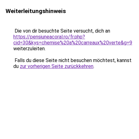
Weiterleitungshinweis
Die von dir besuchte Seite versucht, dich an
https://pensiuneacoral.ro/fr.php?
cid=30&kys=chemise%20a%20carreaux%20verte&g=9
weiterzuleiten.
Falls du diese Seite nicht besuchen möchtest, kannst
du
zur vorherigen Seite zurückkehren
.