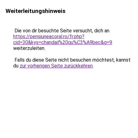
Weiterleitungshinweis
Die von dir besuchte Seite versucht, dich an
https://pensiuneacoral.ro/fr.php?
cid=30&kys=chandail%20qu%C3%A9bec&g=9
weiterzuleiten.
Falls du diese Seite nicht besuchen möchtest, kannst
du
zur vorherigen Seite zurückkehren
.