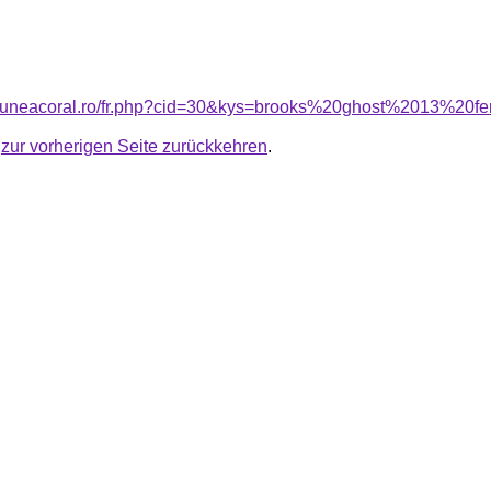
nsiuneacoral.ro/fr.php?cid=30&kys=brooks%20ghost%2013%20
u
zur vorherigen Seite zurückkehren
.