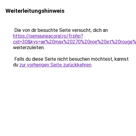
Weiterleitungshinweis
Die von dir besuchte Seite versucht, dich an
https://pensiuneacoral.ro/fr.php?
cid=30&kys=air%20max%20270%20noir%20et%20rouge%2
weiterzuleiten.
Falls du diese Seite nicht besuchen möchtest, kannst
du
zur vorherigen Seite zurückkehren
.