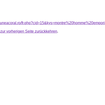
nsiuneacoral.ro/fr.php?cid=15&kys=montre%20homme%20empo
u
zur vorherigen Seite zurückkehren
.