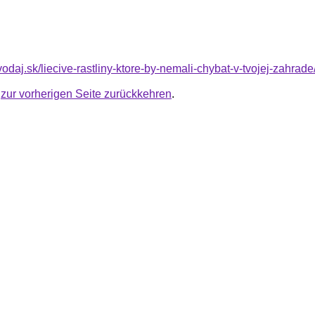
avodaj.sk/liecive-rastliny-ktore-by-nemali-chybat-v-tvojej-zahrade
u
zur vorherigen Seite zurückkehren
.