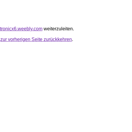
etronicx6.weebly.com
weiterzuleiten.
u
zur vorherigen Seite zurückkehren
.